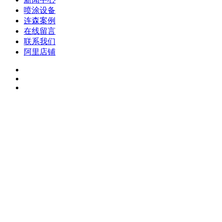
喷涂设备
连森案例
在线留言
联系我们
阿里店铺