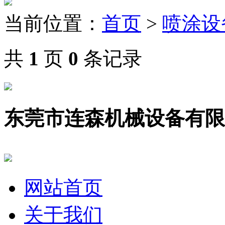
当前位置：
首页
>
喷涂设
共
1
页
0
条记录
东莞市连森机械设备有限
网站首页
关于我们