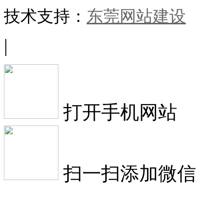
技术支持：
东莞网站建设
|
打开手机网站
扫一扫添加微信